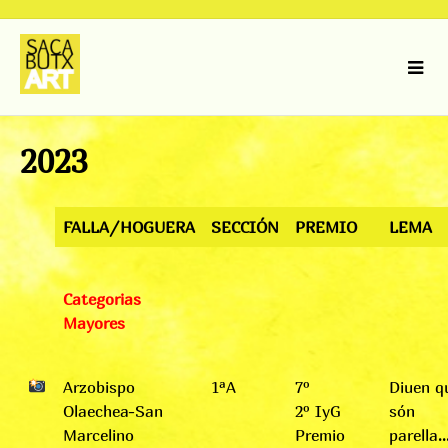
Skip
to
content
2023
FALLA/HOGUERA
SECCIÓN
PREMIO
LEMA
Categorias
Mayores
Arzobispo
1ªA
7º
Diuen q
Olaechea-San
2º IyG
són
Marcelino
Premio
parella..