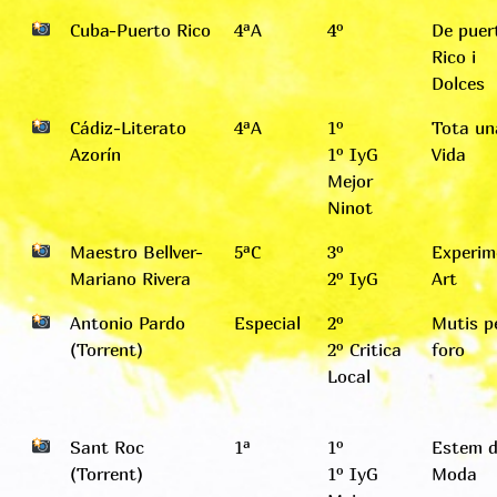
Cuba-Puerto Rico
4ªA
4º
De puer
Rico i
Dolces
Cádiz-Literato
4ªA
1º
Tota un
Azorín
1º IyG
Vida
Mejor
Ninot
Maestro Bellver-
5ªC
3º
Experim
Mariano Rivera
2º IyG
Art
Antonio Pardo
Especial
2º
Mutis p
(Torrent)
2º Critica
foro
Local
Sant Roc
1ª
1º
Estem 
(Torrent)
1º IyG
Moda