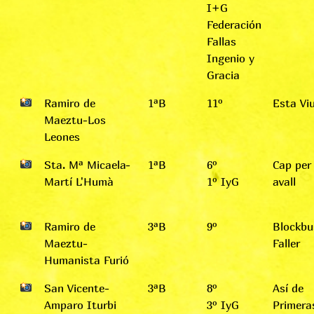
I+G
Federación
Fallas
Ingenio y
Gracia
Ramiro de
1ªB
11º
Esta Viu
Maeztu-Los
Leones
Sta. Mª Micaela-
1ªB
6º
Cap per
Martí L'Humà
1º IyG
avall
Ramiro de
3ªB
9º
Blockbu
Maeztu-
Faller
Humanista Furió
San Vicente-
3ªB
8º
Así de
Amparo Iturbi
3º IyG
Primeras