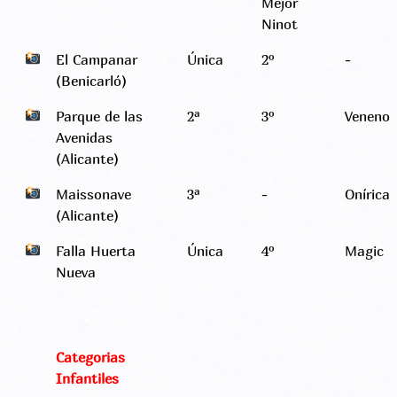
Mejor
Ninot
El Campanar
Única
2º
-
(Benicarló)
Parque de las
2ª
3º
Veneno
Avenidas
(Alicante)
Maissonave
3ª
-
Onírica
(Alicante)
Falla Huerta
Única
4º
Magic
Nueva
Categorias
Infantiles