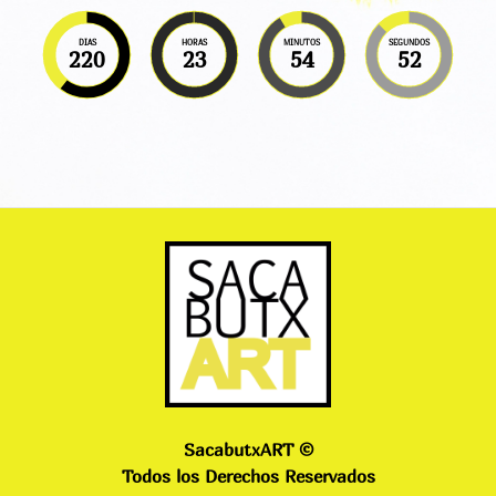
DIAS
HORAS
MINUTOS
SEGUNDOS
220
23
54
52
SacabutxART ©
Todos los Derechos Reservados